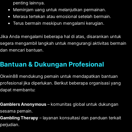
penting lainnya.
Meminjam uang untuk melanjutkan permainan.
Merasa tertekan atau emosional setelah bermain.
Terus bermain meskipun mengalami kerugian.
Jika Anda mengalami beberapa hal di atas, disarankan untuk
segera mengambil langkah untuk mengurangi aktivitas bermain
dan mencari bantuan.
Bantuan & Dukungan Profesional
Okwin88 mendukung pemain untuk mendapatkan bantuan
profesional jika diperlukan. Berikut beberapa organisasi yang
dapat membantu:
Gamblers Anonymous
– komunitas global untuk dukungan
sesama pemain.
Gambling Therapy
– layanan konsultasi dan panduan terkait
perjudian.